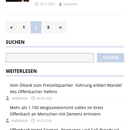
18.12.2025
redaktion
«
1
2
3
»
SUCHEN
SUCHEN
WEITERLESEN
Vom Öltank zum Freizeitquartier: Führung erklärt Wandel
des Offenbacher Hafens
redaktion
08.04.2026
Mehr als 1.150 Vergissmeinnicht sollen im Kreis
Offenbach an Menschen mit Demenz erinnern
redaktion
19.03.2026
Offenbach testet Sirenen, Warnapps und Cell Broadcast